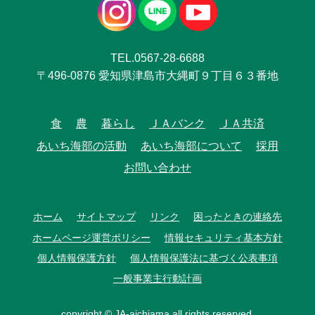
TEL.0567-28-6688
〒496-0876 愛知県津島市大縄町９丁目６３番地
食
農
暮らし
ＪＡバンク
ＪＡ共済
あいち海部の活動
あいち海部について
採用
お問い合わせ
ホーム
サイトマップ
リンク
困ったときの連絡先
ホームページ運営ポリシー
情報セキュリティ基本方針
個人情報保護方針
個人情報保護法に基づく公表事項
一般事業主行動計画
copyright © JA-aichiama all rights reserved.