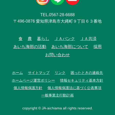
TEL.0567-28-6688
〒496-0876 愛知県津島市大縄町９丁目６３番地
食
農
暮らし
ＪＡバンク
ＪＡ共済
あいち海部の活動
あいち海部について
採用
お問い合わせ
ホーム
サイトマップ
リンク
困ったときの連絡先
ホームページ運営ポリシー
情報セキュリティ基本方針
個人情報保護方針
個人情報保護法に基づく公表事項
一般事業主行動計画
copyright © JA-aichiama all rights reserved.