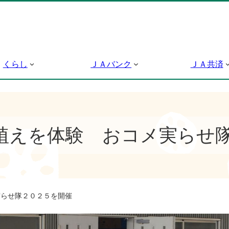
くらし
ＪＡバンク
ＪＡ共済
植えを体験 おコメ実らせ
らせ隊２０２５を開催