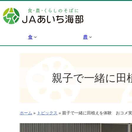
内
容
を
ス
キ
食
農
ッ
プ
親子で一緒に田
ホーム
»
トピックス
»
親子で一緒に田植えを体験 おコメ実