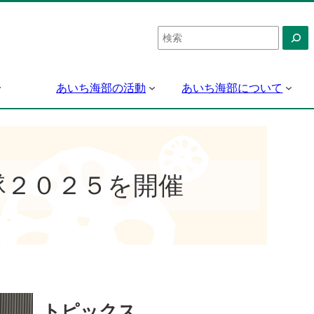
検
索
あいち海部の活動
あいち海部について
隊２０２５を開催
トピックス