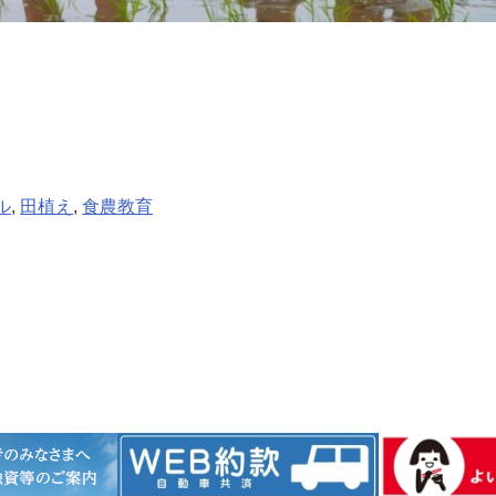
ル
, 
田植え
, 
食農教育