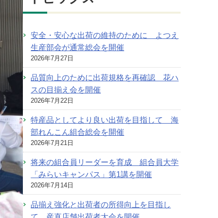
安全・安心な出荷の維持のために よつえ
生産部会が通常総会を開催
2026年7月27日
品質向上のために出荷規格を再確認 花ハ
スの目揃え会を開催
2026年7月22日
特産品としてより良い出荷を目指して 海
部れんこん組合総会を開催
2026年7月21日
将来の組合員リーダーを育成 組合員大学
「みらいキャンパス」第1講を開催
2026年7月14日
品揃え強化と出荷者の所得向上を目指し
て 産直店舗出荷者大会を開催