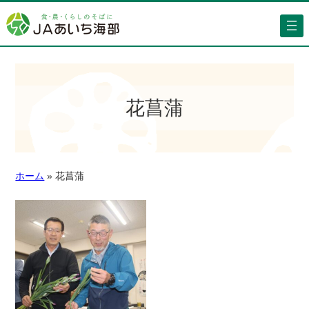
花菖蒲
ホーム
»
花菖蒲