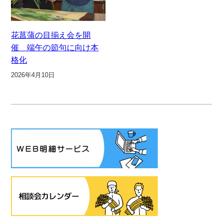
花菖蒲の目揃え会を開
催 端午の節句に向け本
格化
2026年4月10日