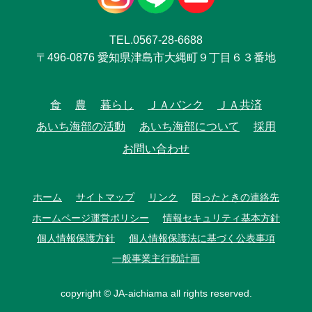
TEL.0567-28-6688
〒496-0876 愛知県津島市大縄町９丁目６３番地
食
農
暮らし
ＪＡバンク
ＪＡ共済
あいち海部の活動
あいち海部について
採用
お問い合わせ
ホーム
サイトマップ
リンク
困ったときの連絡先
ホームページ運営ポリシー
情報セキュリティ基本方針
個人情報保護方針
個人情報保護法に基づく公表事項
一般事業主行動計画
copyright © JA-aichiama all rights reserved.