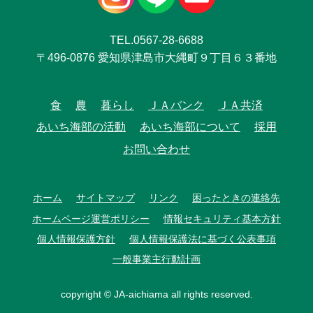
TEL.0567-28-6688
〒496-0876 愛知県津島市大縄町９丁目６３番地
食
農
暮らし
ＪＡバンク
ＪＡ共済
あいち海部の活動
あいち海部について
採用
お問い合わせ
ホーム
サイトマップ
リンク
困ったときの連絡先
ホームページ運営ポリシー
情報セキュリティ基本方針
個人情報保護方針
個人情報保護法に基づく公表事項
一般事業主行動計画
copyright © JA-aichiama all rights reserved.