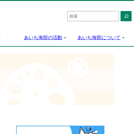
検
索
あいち海部の活動
あいち海部について