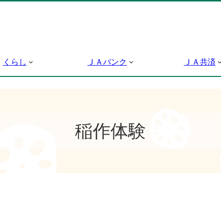
くらし
ＪＡバンク
ＪＡ共済
稲作体験