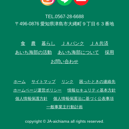
TEL.0567-28-6688
〒496-0876 愛知県津島市大縄町９丁目６３番地
食
農
暮らし
ＪＡバンク
ＪＡ共済
あいち海部の活動
あいち海部について
採用
お問い合わせ
ホーム
サイトマップ
リンク
困ったときの連絡先
ホームページ運営ポリシー
情報セキュリティ基本方針
個人情報保護方針
個人情報保護法に基づく公表事項
一般事業主行動計画
copyright © JA-aichiama all rights reserved.