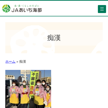
痴漢
ホーム
»
痴漢