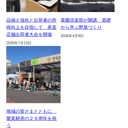
品揃え強化と出荷者の所
菜園倶楽部が開講 基礎
得向上を目指して 産直
から学ぶ野菜づくり
店舗出荷者大会を開催
2026年4月9日
2026年7月13日
地域の皆さまとともに
愛菜耕房の２９周年を祝
う