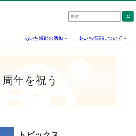
検
索
あいち海部の活動
あいち海部について
９周年を祝う
トピックス