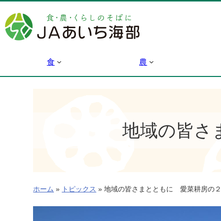
内
容
を
ス
キ
食
農
ッ
プ
地域の皆さ
ホーム
»
トピックス
»
地域の皆さまとともに 愛菜耕房の