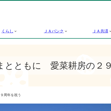
くらし
ＪＡバンク
ＪＡ共済
まとともに 愛菜耕房の２
２９周年を祝う