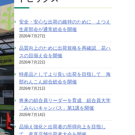
安全・安心な出荷の維持のために よつえ
生産部会が通常総会を開催
2026年7月27日
品質向上のために出荷規格を再確認 花ハ
スの目揃え会を開催
2026年7月22日
特産品としてより良い出荷を目指して 海
部れんこん組合総会を開催
2026年7月21日
将来の組合員リーダーを育成 組合員大学
「みらいキャンパス」第1講を開催
2026年7月14日
品揃え強化と出荷者の所得向上を目指し
て 産直店舗出荷者大会を開催