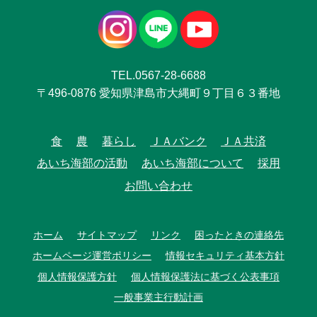
TEL.0567-28-6688
〒496-0876 愛知県津島市大縄町９丁目６３番地
食
農
暮らし
ＪＡバンク
ＪＡ共済
あいち海部の活動
あいち海部について
採用
お問い合わせ
ホーム
サイトマップ
リンク
困ったときの連絡先
ホームページ運営ポリシー
情報セキュリティ基本方針
個人情報保護方針
個人情報保護法に基づく公表事項
一般事業主行動計画