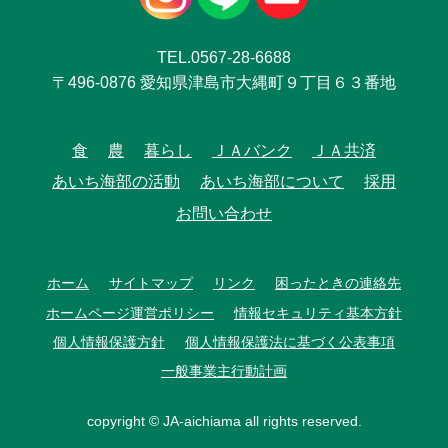
TEL.0567-28-6688
〒496-0876 愛知県津島市大縄町９丁目６３番地
食
農
暮らし
ＪＡバンク
ＪＡ共済
あいち海部の活動
あいち海部について
採用
お問い合わせ
ホーム
サイトマップ
リンク
困ったときの連絡先
ホームページ運営ポリシー
情報セキュリティ基本方針
個人情報保護方針
個人情報保護法に基づく公表事項
一般事業主行動計画
copyright © JA-aichiama all rights reserved.