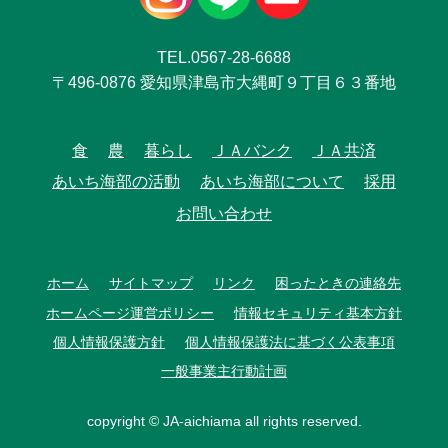
TEL.0567-28-6688
〒496-0876 愛知県津島市大縄町９丁目６３番地
食
農
暮らし
ＪＡバンク
ＪＡ共済
あいち海部の活動
あいち海部について
採用
お問い合わせ
ホーム
サイトマップ
リンク
困ったときの連絡先
ホームページ運営ポリシー
情報セキュリティ基本方針
個人情報保護方針
個人情報保護法に基づく公表事項
一般事業主行動計画
copyright © JA-aichiama all rights reserved.