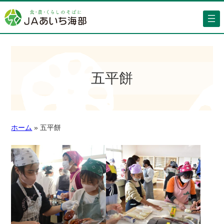
五平餅
ホーム
»
五平餅