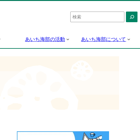
検
索
あいち海部の活動
あいち海部について