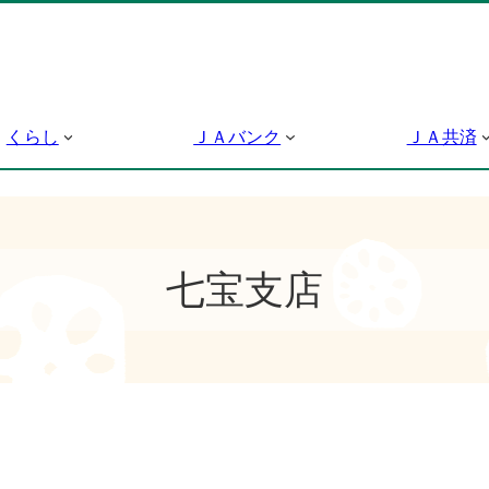
くらし
ＪＡバンク
ＪＡ共済
七宝支店