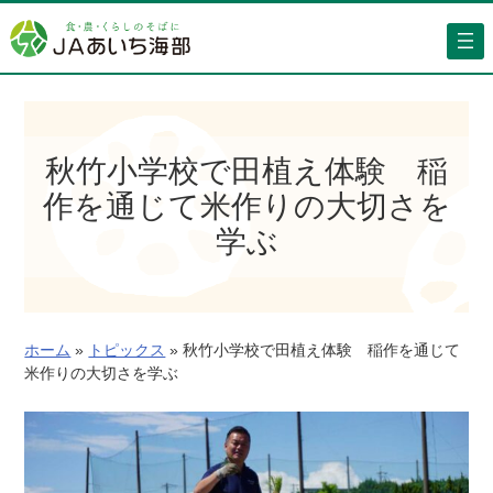
内
容
を
ス
キ
ッ
秋竹小学校で田植え体験 稲
プ
作を通じて米作りの大切さを
学ぶ
ホーム
»
トピックス
»
秋竹小学校で田植え体験 稲作を通じて
米作りの大切さを学ぶ