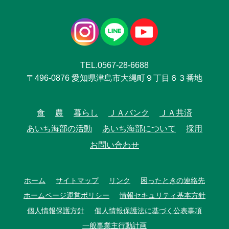
TEL.0567-28-6688
〒496-0876 愛知県津島市大縄町９丁目６３番地
食
農
暮らし
ＪＡバンク
ＪＡ共済
あいち海部の活動
あいち海部について
採用
お問い合わせ
ホーム
サイトマップ
リンク
困ったときの連絡先
ホームページ運営ポリシー
情報セキュリティ基本方針
個人情報保護方針
個人情報保護法に基づく公表事項
一般事業主行動計画