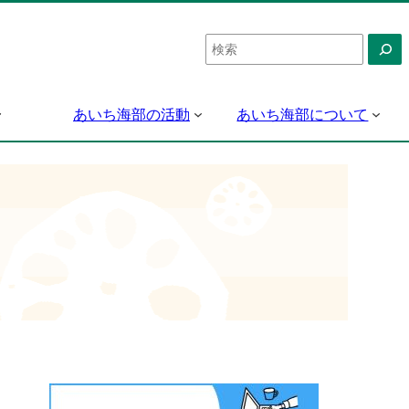
検
索
あいち海部の活動
あいち海部について