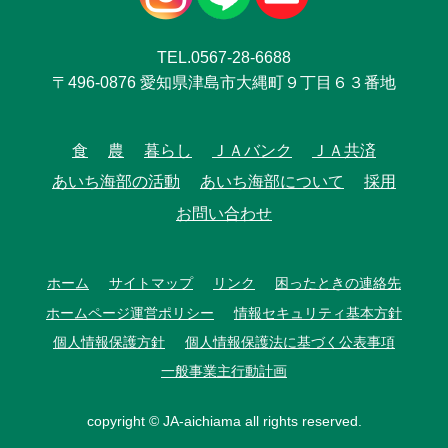
TEL.0567-28-6688
〒496-0876 愛知県津島市大縄町９丁目６３番地
食
農
暮らし
ＪＡバンク
ＪＡ共済
あいち海部の活動
あいち海部について
採用
お問い合わせ
ホーム
サイトマップ
リンク
困ったときの連絡先
ホームページ運営ポリシー
情報セキュリティ基本方針
個人情報保護方針
個人情報保護法に基づく公表事項
一般事業主行動計画
copyright © JA-aichiama all rights reserved.