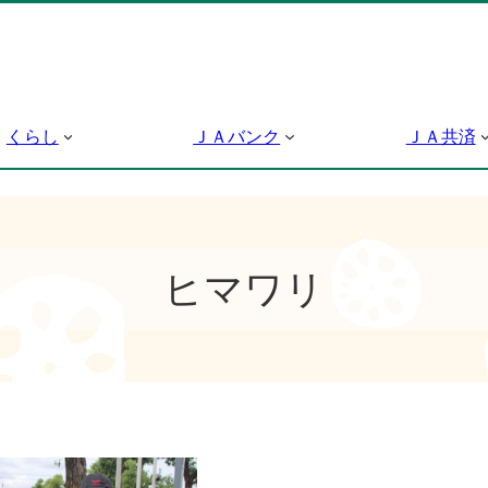
くらし
ＪＡバンク
ＪＡ共済
ヒマワリ