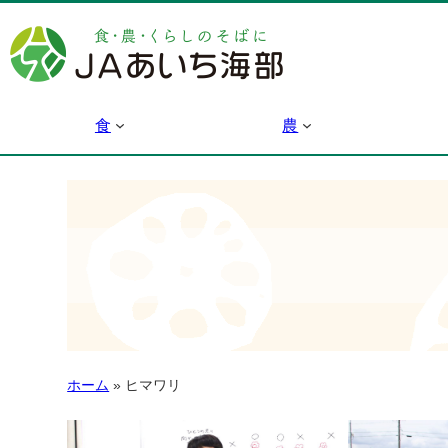
食
農
ホーム
»
ヒマワリ