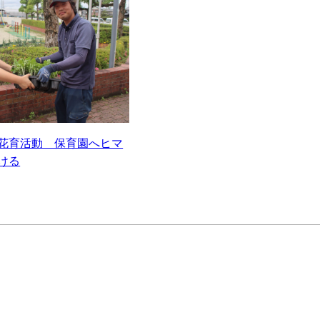
花育活動 保育園へヒマ
ける