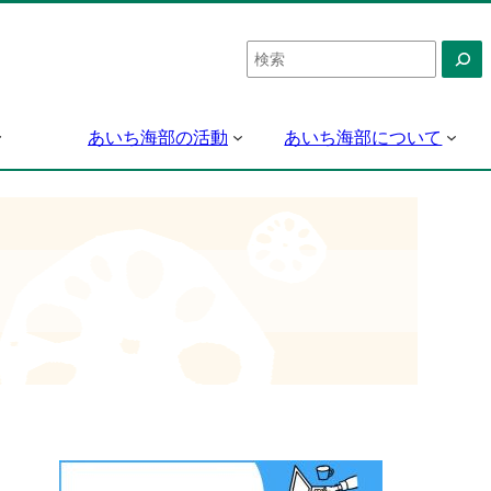
検
索
あいち海部の活動
あいち海部について