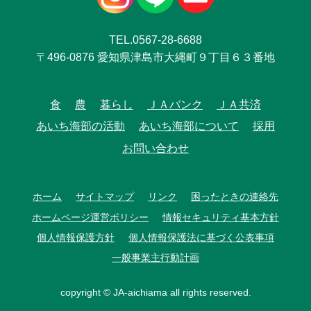
TEL.0567-28-6688
〒496-0876 愛知県津島市大縄町９丁目６３番地
食
農
暮らし
ＪＡバンク
ＪＡ共済
あいち海部の活動
あいち海部について
採用
お問い合わせ
ホーム
サイトマップ
リンク
困ったときの連絡先
ホームページ運営ポリシー
情報セキュリティ基本方針
個人情報保護方針
個人情報保護法に基づく公表事項
一般事業主行動計画
copyright © JA-aichiama all rights reserved.