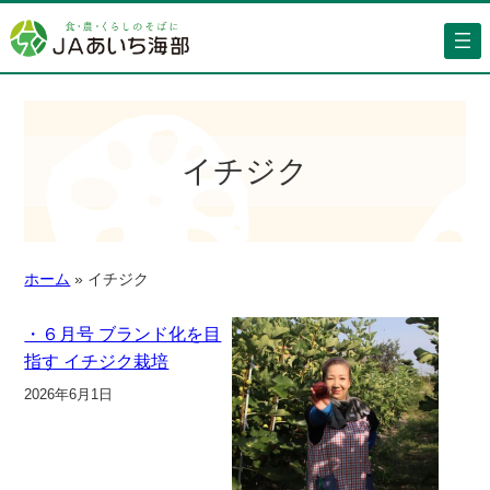
イチジク
ホーム
»
イチジク
・６月号 ブランド化を目
指す イチジク栽培
2026年6月1日