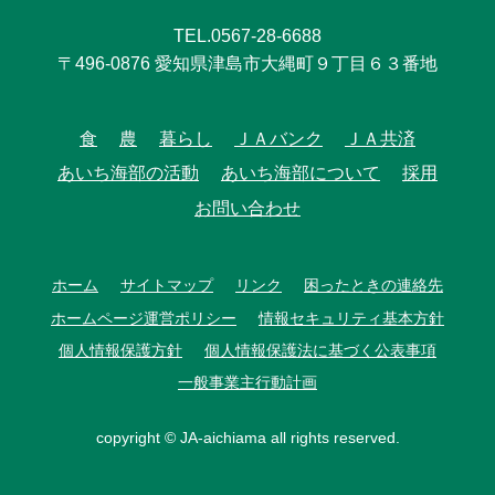
TEL.0567-28-6688
〒496-0876 愛知県津島市大縄町９丁目６３番地
食
農
暮らし
ＪＡバンク
ＪＡ共済
あいち海部の活動
あいち海部について
採用
お問い合わせ
ホーム
サイトマップ
リンク
困ったときの連絡先
ホームページ運営ポリシー
情報セキュリティ基本方針
個人情報保護方針
個人情報保護法に基づく公表事項
一般事業主行動計画
copyright © JA-aichiama all rights reserved.