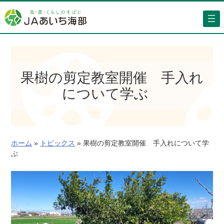
内
容
を
ス
キ
ッ
果樹の剪定教室開催 手入れ
プ
について学ぶ
ホーム
»
トピックス
»
果樹の剪定教室開催 手入れについて学
ぶ