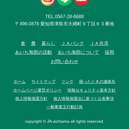
TEL.0567-28-6688
〒496-0876 愛知県津島市大縄町９丁目６３番地
食
農
暮らし
ＪＡバンク
ＪＡ共済
あいち海部の活動
あいち海部について
採用
お問い合わせ
ホーム
サイトマップ
リンク
困ったときの連絡先
ホームページ運営ポリシー
情報セキュリティ基本方針
個人情報保護方針
個人情報保護法に基づく公表事項
一般事業主行動計画
copyright © JA-aichiama all rights reserved.