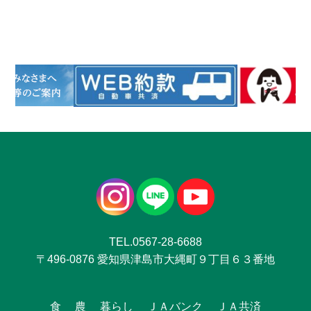
TEL.0567-28-6688
〒496-0876 愛知県津島市大縄町９丁目６３番地
食
農
暮らし
ＪＡバンク
ＪＡ共済