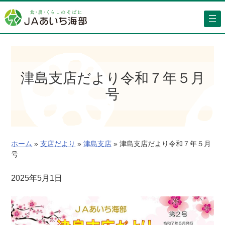
内
容
を
ス
キ
ッ
津島支店だより令和７年５月
プ
号
ホーム
»
支店だより
»
津島支店
»
津島支店だより令和７年５月
号
2025年5月1日