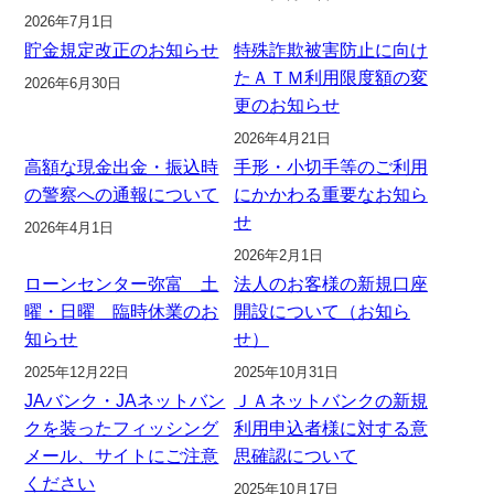
2026年7月1日
貯金規定改正のお知らせ
特殊詐欺被害防止に向け
たＡＴＭ利用限度額の変
2026年6月30日
更のお知らせ
2026年4月21日
高額な現金出金・振込時
手形・小切手等のご利用
の警察への通報について
にかかわる重要なお知ら
せ
2026年4月1日
2026年2月1日
ローンセンター弥富 土
法人のお客様の新規口座
曜・日曜 臨時休業のお
開設について（お知ら
知らせ
せ）
2025年12月22日
2025年10月31日
JAバンク・JAネットバン
ＪＡネットバンクの新規
クを装ったフィッシング
利用申込者様に対する意
メール、サイトにご注意
思確認について
ください
2025年10月17日