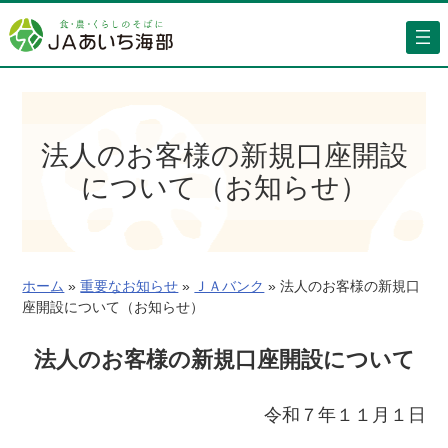
内
容
を
ス
キ
ッ
法人のお客様の新規口座開設
プ
について（お知らせ）
ホーム
»
重要なお知らせ
»
ＪＡバンク
»
法人のお客様の新規口
座開設について（お知らせ）
法人のお客様の新規口座開設について
令和７年１１月１日