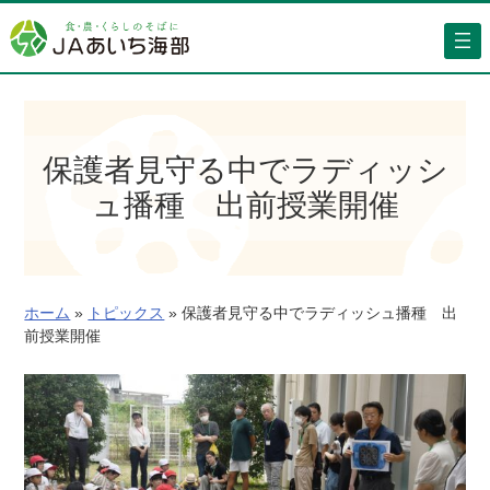
内
容
を
ス
キ
ッ
保護者見守る中でラディッシ
プ
ュ播種 出前授業開催
ホーム
»
トピックス
»
保護者見守る中でラディッシュ播種 出
前授業開催