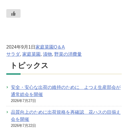
2024年9月1日
家庭菜園Q＆A
サラダ
, 
家庭菜園
, 
漬物
, 
野菜の消費量
トピックス
安全・安心な出荷の維持のために よつえ生産部会が
通常総会を開催
2026年7月27日
品質向上のために出荷規格を再確認 花ハスの目揃え
会を開催
2026年7月22日