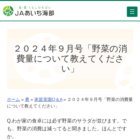
内
容
を
ス
キ
ッ
２０２４年９月号「野菜の消
プ
費量について教えてくださ
い」
ホーム
»
農
»
家庭菜園Q＆A
»
２０２４年９月号「野菜の消費量
について教えてください」
Q.わが家の食卓には必ず野菜のサラダが並びます。で
も、野菜の消費は減ってると聞きました。ほんとです
か。