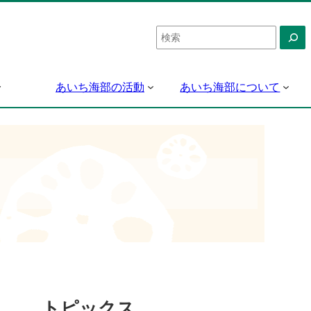
検
索
あいち海部の活動
あいち海部について
トピックス