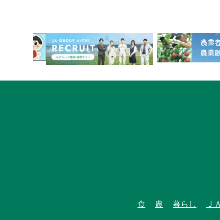
1
食
農
暮らし
Ｊ