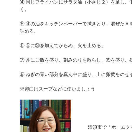
④ 同じフライパンにサラダ油（小さじ２）を足し、
く。
⑤ ④の油をキッチンペーパーで拭きとり、混ぜたＡ
詰める。
⑥ ⑤に③を加えてからめ、火を止める。
⑦ 丼にご飯を盛り、刻みのりを散らし、⑥を盛り、
⑧ ねぎの青い部分を真ん中に盛り、上に卵黄をのせ
※卵白はスープなどに使いましょう
清須市で「ホームク