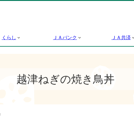
くらし
ＪＡバンク
ＪＡ共済
越津ねぎの焼き鳥丼
丼