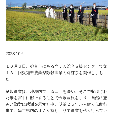
2023.10.6
１０月６日、弥富市にある当ＪＡ総合支援センターで第
１３１回愛知県農業祭献穀事業の刈穂祭を開催しまし
た。
献穀事業は、地域内で「斎田」を決め、そこで収穫され
た米を宮中に献上することで五穀豊穣を祈り、自然の恵
みと勤労に感謝を示す神事。明治２５年から続く伝統行
事で、毎年県内のＪＡが持ち回りで事業を執り行ってい