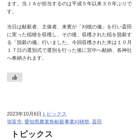
ます。当ＪＡが担当するのは平成５年以来３０年ぶりで
す。
当日は献穀者、主催者、来賓が「刈穂の儀」を行い斎田
に実った稲穂を収穫し、その後、収穫された稲を脱穀す
る「脱穀の儀」行いました。今回収穫された米は１０月
１７日の選別式で選別を行った後に宮中へ献納、各神社
へ奉納されます。
2023年10月6日
トピックス
弥富市
, 
愛知県農業祭献穀事業刈穂祭
, 
斎田
トピックス