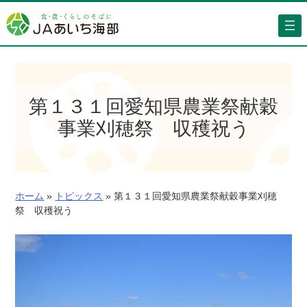
内
容
を
ス
キ
ッ
第１３１回愛知県農業祭献穀
プ
事業刈穂祭 収穫祝う
ホーム
»
トピックス
»
第１３１回愛知県農業祭献穀事業刈穂
祭 収穫祝う