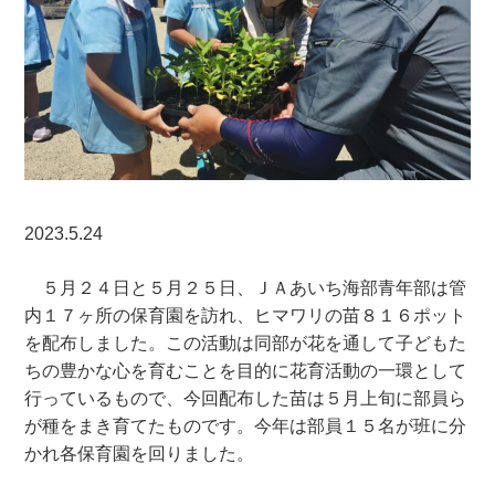
2023.5.24
５月２４日と５月２５日、ＪＡあいち海部青年部は管
内１７ヶ所の保育園を訪れ、ヒマワリの苗８１６ポット
を配布しました。この活動は同部が花を通して子どもた
ちの豊かな心を育むことを目的に花育活動の一環として
行っているもので、今回配布した苗は５月上旬に部員ら
が種をまき育てたものです。今年は部員１５名が班に分
かれ各保育園を回りました。