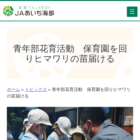
内
容
を
ス
キ
ッ
青年部花育活動 保育園を回
プ
りヒマワリの苗届ける
ホーム
»
トピックス
»
青年部花育活動 保育園を回りヒマワリ
の苗届ける