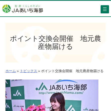
内
容
を
ス
キ
ッ
ポイント交換会開催 地元農
プ
産物届ける
ホーム
»
トピックス
»
ポイント交換会開催 地元農産物届ける