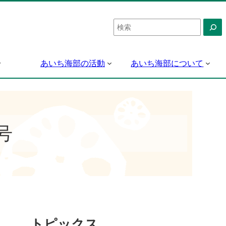
検
索
あいち海部の活動
あいち海部について
号
トピックス