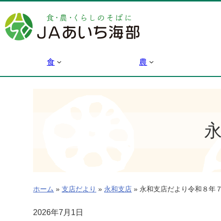
内
容
を
ス
キ
食
農
ッ
プ
ホーム
»
支店だより
»
永和支店
»
永和支店だより令和８年
2026年7月1日