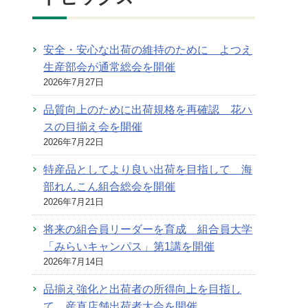
安全・安心な出荷の維持のために よつえ
生産部会が通常総会を開催
2026年7月27日
品質向上のために出荷規格を再確認 花ハ
スの目揃え会を開催
2026年7月22日
特産品としてより良い出荷を目指して 海
部れんこん組合総会を開催
2026年7月21日
将来の組合員リーダーを育成 組合員大学
「みらいキャンパス」第1講を開催
2026年7月14日
品揃え強化と出荷者の所得向上を目指し
て 産直店舗出荷者大会を開催