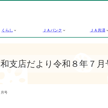
くらし
ＪＡバンク
ＪＡ共済
永和支店だより令和８年７月
７月号