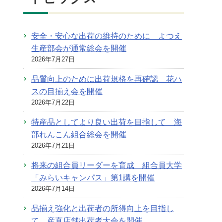
安全・安心な出荷の維持のために よつえ
生産部会が通常総会を開催
2026年7月27日
品質向上のために出荷規格を再確認 花ハ
スの目揃え会を開催
2026年7月22日
特産品としてより良い出荷を目指して 海
部れんこん組合総会を開催
2026年7月21日
将来の組合員リーダーを育成 組合員大学
「みらいキャンパス」第1講を開催
2026年7月14日
品揃え強化と出荷者の所得向上を目指し
て 産直店舗出荷者大会を開催