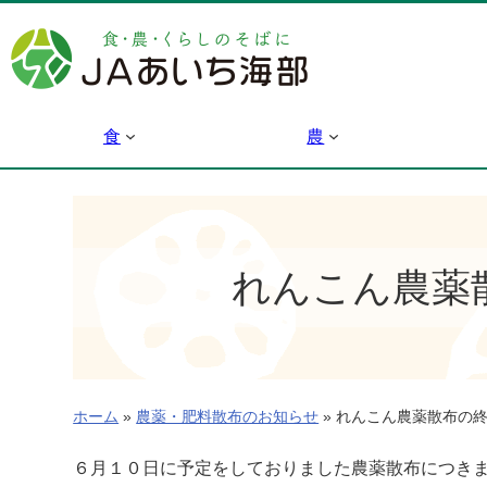
内
容
を
ス
キ
食
農
ッ
プ
れんこん農薬
ホーム
»
農薬・肥料散布のお知らせ
»
れんこん農薬散布の終
６月１０日に予定をしておりました農薬散布につき