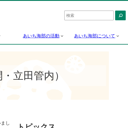
検
索
あいち海部の活動
あいち海部について
開・立田管内）
いまし
トピックス