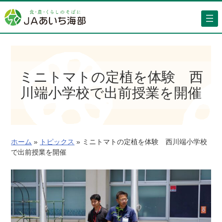
内
容
を
ス
キ
ッ
ミニトマトの定植を体験 西
プ
川端小学校で出前授業を開催
ホーム
»
トピックス
»
ミニトマトの定植を体験 西川端小学校
で出前授業を開催