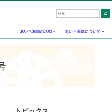
検
索
あいち海部の活動
あいち海部について
号
トピックス