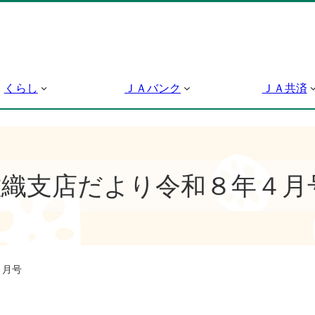
くらし
ＪＡバンク
ＪＡ共済
佐織支店だより令和８年４月
４月号