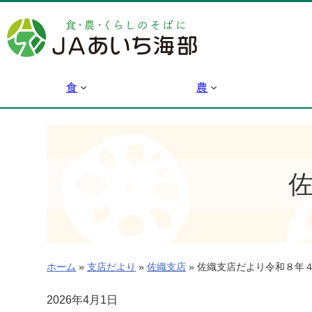
内
容
を
ス
キ
食
農
ッ
プ
ホーム
»
支店だより
»
佐織支店
»
佐織支店だより令和８年
2026年4月1日