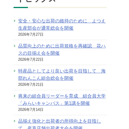
安全・安心な出荷の維持のために よつえ
生産部会が通常総会を開催
2026年7月27日
品質向上のために出荷規格を再確認 花ハ
スの目揃え会を開催
2026年7月22日
特産品としてより良い出荷を目指して 海
部れんこん組合総会を開催
2026年7月21日
将来の組合員リーダーを育成 組合員大学
「みらいキャンパス」第1講を開催
2026年7月14日
品揃え強化と出荷者の所得向上を目指し
て 産直店舗出荷者大会を開催