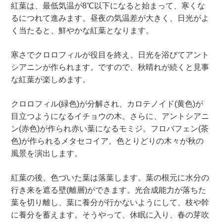
紅葉は、最低気温が8℃以下になると始まって、寒くな
るにつれて進みます。昼夜の気温差が大きく、日光がよ
く当たると、鮮やかな紅葉となります。
寒さでクロロフィルが役目を終え、日光を浴びてアント
シアニンが作られます。ですので、秋晴れが続くと見事
な紅葉が楽しめます。
クロロフィル(緑色)が分解され、カロテノイド(黄色)が
目立つようになるイチョウの木。さらに、アントシアニ
ン(赤色)が作られ赤い葉になるモミジ。フロバフェン(茶
色)が作られるメタセコイア。色とりどりの木々が秋の
風景を演出します。
紅葉の後、色づいた葉は落葉します。葉の根元に水分の
行き来を遮る壁(離層)ができます。光合成能力が落ちた
葉を切り離し、葉に養分が行かないようにして、枝や幹
に養分を蓄えます。そうやって、休眠に入り、春の芽吹