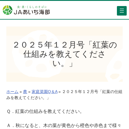
内
容
を
ス
キ
ッ
２０２５年１２月号「紅葉の
プ
仕組みを教えてくださ
い。」
ホーム
»
農
»
家庭菜園Q＆A
»
２０２５年１２月号「紅葉の仕組
みを教えてください。」
Ｑ．紅葉の仕組みを教えてください。
Ａ．秋になると、木の葉が黄色から橙色や赤色まで様々