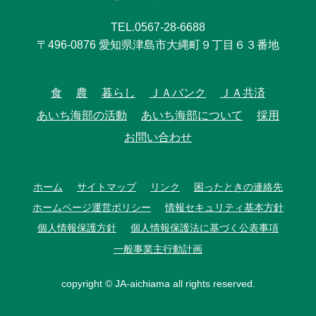
TEL.0567-28-6688
〒496-0876 愛知県津島市大縄町９丁目６３番地
食
農
暮らし
ＪＡバンク
ＪＡ共済
あいち海部の活動
あいち海部について
採用
お問い合わせ
ホーム
サイトマップ
リンク
困ったときの連絡先
ホームページ運営ポリシー
情報セキュリティ基本方針
個人情報保護方針
個人情報保護法に基づく公表事項
一般事業主行動計画
copyright © JA-aichiama all rights reserved.