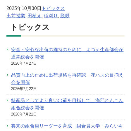
2025年10月30日
トピックス
出前授業
, 
田植え
, 
稲刈り
, 
脱穀
トピックス
安全・安心な出荷の維持のために よつえ生産部会が
通常総会を開催
2026年7月27日
品質向上のために出荷規格を再確認 花ハスの目揃え
会を開催
2026年7月22日
特産品としてより良い出荷を目指して 海部れんこん
組合総会を開催
2026年7月21日
将来の組合員リーダーを育成 組合員大学「みらいキ