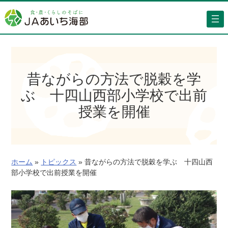
内
容
を
ス
キ
ッ
昔ながらの方法で脱穀を学
プ
ぶ 十四山西部小学校で出前
授業を開催
ホーム
»
トピックス
»
昔ながらの方法で脱穀を学ぶ 十四山西
部小学校で出前授業を開催