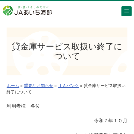
内
容
を
ス
キ
ッ
貸金庫サービス取扱い終了に
プ
ついて
ホーム
»
重要なお知らせ
»
ＪＡバンク
»
貸金庫サービス取扱い
終了について
利用者様 各位
令和７年１０月