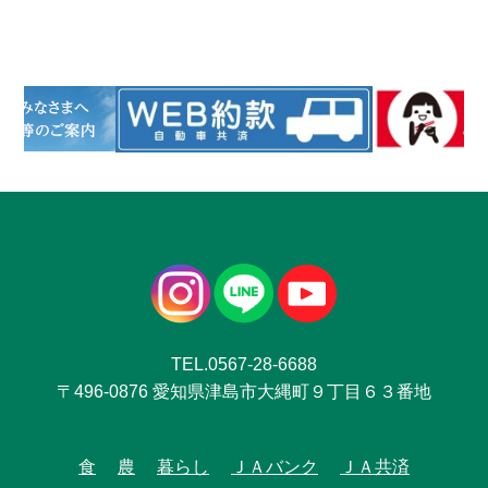
TEL.0567-28-6688
〒496-0876 愛知県津島市大縄町９丁目６３番地
食
農
暮らし
ＪＡバンク
ＪＡ共済