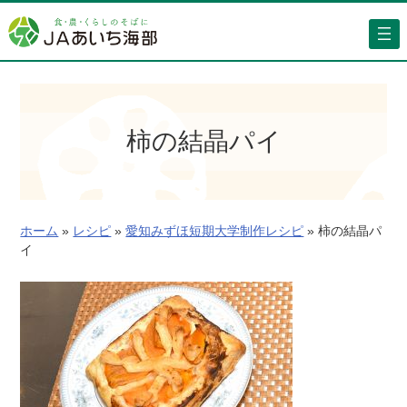
内
容
を
ス
キ
ッ
柿の結晶パイ
プ
ホーム
»
レシピ
»
愛知みずほ短期大学制作レシピ
»
柿の結晶パ
イ