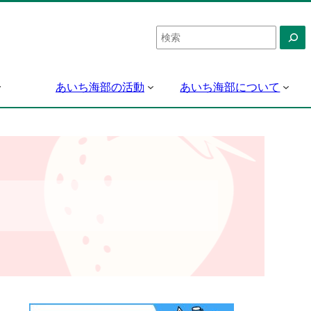
検
索
あいち海部の活動
あいち海部について