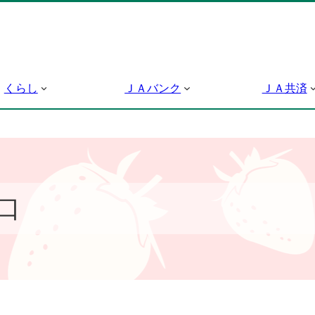
くらし
ＪＡバンク
ＪＡ共済
口