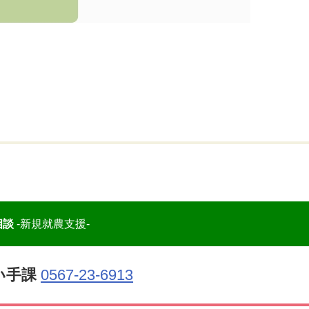
相談
-新規就農支援-
い手課
0567-23-6913