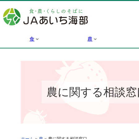
内
容
を
ス
キ
食
農
ッ
プ
農に関する相談窓
ホーム
»
農
»
農に関する相談窓口