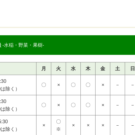
談
-水稲・野菜・果樹-
月
火
水
木
金
土
日
:30
〇
×
〇
〇
×
－
－
00は除く）
:30
〇
×
〇
〇
×
－
－
00は除く）
:30
〇
×
×
×
×
－
－
00は除く）
※