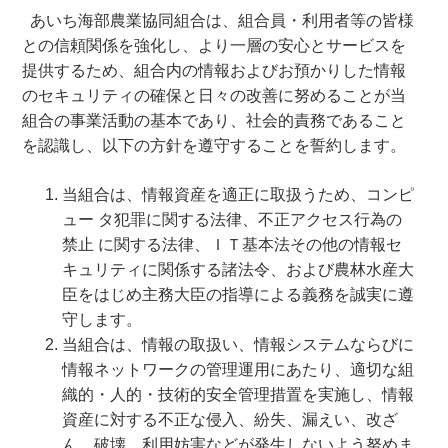
あいち海部農業協同組合は、組合員・利用者等の皆様
との信頼関係を強化し、より一層の安心とサービスを
提供するため、組合内の情報およびお預かりした情報
のセキュリティの確保と日々の改善に努めることが当
組合の事業活動の基本であり、社会的責務であること
を認識し、以下の方針を遵守することを誓約します。
当組合は、情報資産を適正に取扱うため、コンピ
ュー タ犯罪に関する法律、不正アクセス行為の
禁止 に関する法律、ＩＴ基本法その他の情報セ
キュリティに関係する諸法令、および農林水産大
臣をはじめ主務大臣の指導による義務を誠実に遵
守します。
当組合は、情報の取扱い、情報システムならびに
情報ネットワークの管理運用にあたり、適切な組
織的・人的・技術的安全管理措置を実施し、情報
資産に対する不正な侵入、紛失、漏えい、改ざ
ん、破壊、利用妨害などが発生しないよう努めま