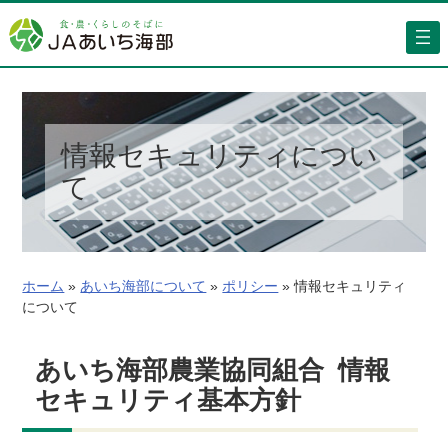
内
容
を
ス
キ
ッ
情報セキュリティについ
プ
て
ホーム
»
あいち海部について
»
ポリシー
»
情報セキュリティ
について
あいち海部農業協同組合 情報
セキュリティ基本方針