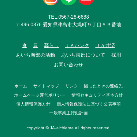
TEL.0567-28-6688
〒496-0876 愛知県津島市大縄町９丁目６３番地
食
農
暮らし
ＪＡバンク
ＪＡ共済
あいち海部の活動
あいち海部について
採用
お問い合わせ
ホーム
サイトマップ
リンク
困ったときの連絡先
ホームページ運営ポリシー
情報セキュリティ基本方針
個人情報保護方針
個人情報保護法に基づく公表事項
一般事業主行動計画
copyright © JA-aichiama all rights reserved.