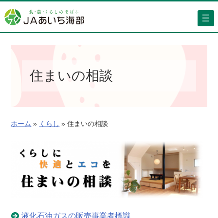
内
容
を
ス
キ
ッ
住まいの相談
プ
ホーム
»
くらし
»
住まいの相談
液化石油ガスの販売事業者標識