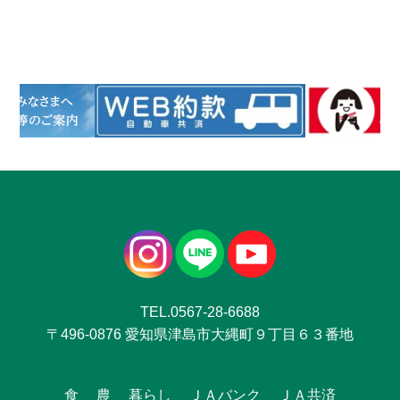
TEL.0567-28-6688
〒496-0876 愛知県津島市大縄町９丁目６３番地
食
農
暮らし
ＪＡバンク
ＪＡ共済