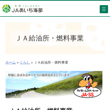
内
容
を
ス
キ
ッ
ＪＡ給油所・燃料事業
プ
ホーム
»
くらし
»
ＪＡ給油所・燃料事業