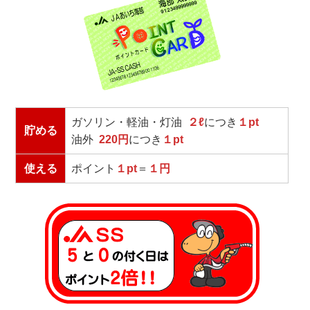
ガソリン・軽油・灯油
２ℓ
につき
１pt
貯める
油外
220円
につき
１pt
使える
ポイント
１pt
＝
１円