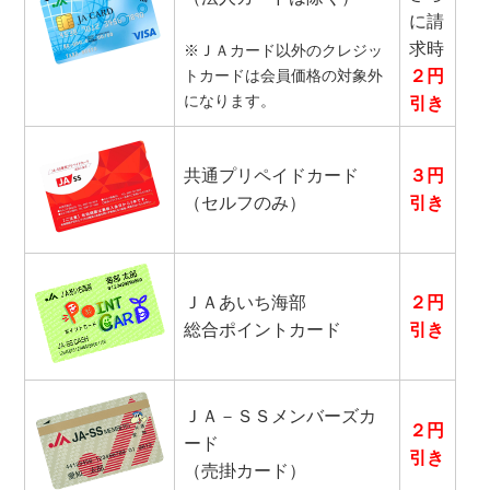
に請
求時
※ＪＡカード以外のクレジッ
トカードは会員価格の対象外
２
円
になります。
引き
共通プリペイドカード
３
円
（セルフのみ）
引き
ＪＡあいち海部
２
円
総合ポイントカード
引き
ＪＡ－ＳＳメンバーズカ
２
円
ード
引き
（売掛カード）