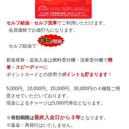
セルフ給油
・
セルフ洗車
でご利用いただけます。
会員価格でお値打ちになります。
セルフ給油で
新規発券・追加入金は燃料受付機・洗車受付機で
簡
単・スピーディー
に
ポイントカードとの併用で
ポイントも貯まります
！
5,000円、10,000円、20,000円、30,000円の４種類ご用
意させていただいております。
現金によるチャージは5,000円単位となります。
最終入金日から
３年
※
有効期限は
となります。
※返金・再発行はいたしません。