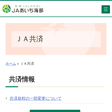
内
容
を
ス
キ
ッ
ＪＡ共済
プ
ホーム
»
ＪＡ共済
共済情報
共済規程の一部変更について