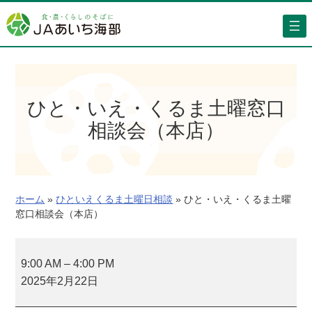
内
容
を
ス
キ
ッ
ひと・いえ・くるま土曜窓口
プ
相談会（本店）
ホーム
»
ひといえくるま土曜日相談
»
ひと・いえ・くるま土曜
窓口相談会（本店）
ひ
と
9:00 AM
–
4:00 PM
・
2025年2月22日
い