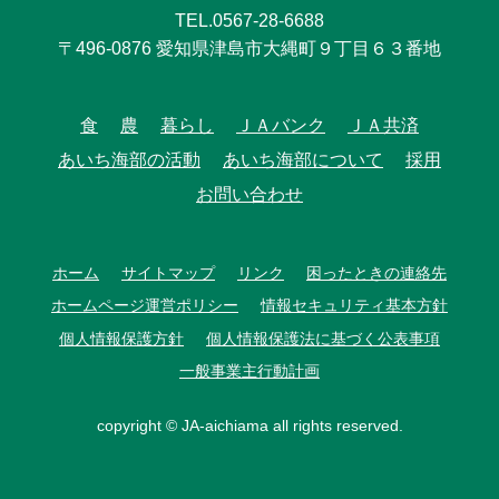
TEL.0567-28-6688
〒496-0876 愛知県津島市大縄町９丁目６３番地
食
農
暮らし
ＪＡバンク
ＪＡ共済
あいち海部の活動
あいち海部について
採用
お問い合わせ
ホーム
サイトマップ
リンク
困ったときの連絡先
ホームページ運営ポリシー
情報セキュリティ基本方針
個人情報保護方針
個人情報保護法に基づく公表事項
一般事業主行動計画
copyright © JA-aichiama all rights reserved.