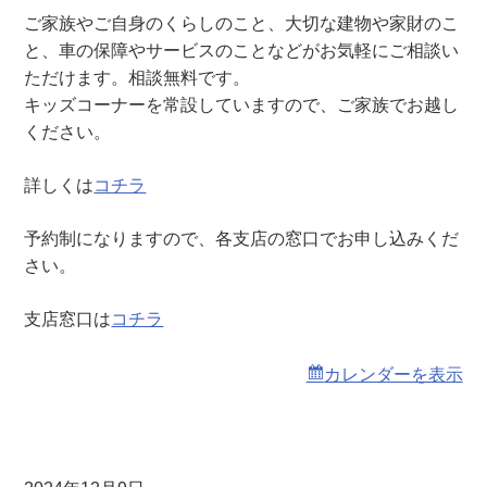
え
ご家族やご自身のくらしのこと、大切な建物や家財のこ
・
と、車の保障やサービスのことなどがお気軽にご相談い
く
ただけます。相談無料です。
る
キッズコーナーを常設していますので、ご家族でお越し
ま
ください。
土
曜
詳しくは
コチラ
窓
口
予約制になりますので、各支店の窓口でお申し込みくだ
相
さい。
談
会
支店窓口は
コチラ
（
本
カレンダーを表示
店
）