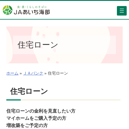
内
容
を
ス
キ
ッ
住宅ローン
プ
ホーム
»
ＪＡバンク
»
住宅ローン
住宅ローン
住宅ローンの金利を見直したい方
マイホームをご購入予定の方
増改築をご予定の方