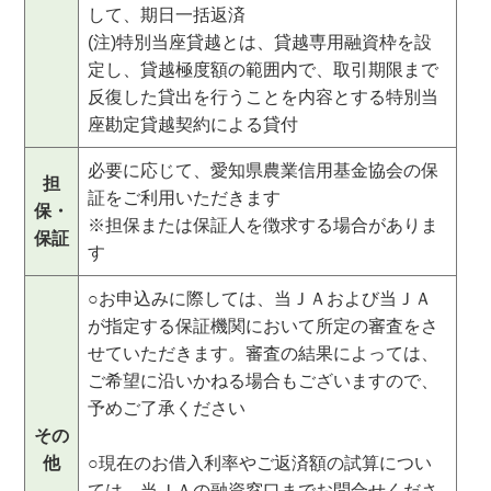
して、期日一括返済
(注)特別当座貸越とは、貸越専用融資枠を設
定し、貸越極度額の範囲内で、取引期限まで
反復した貸出を行うことを内容とする特別当
座勘定貸越契約による貸付
必要に応じて、愛知県農業信用基金協会の保
担
証をご利用いただきます
保・
※担保または保証人を徴求する場合がありま
保証
す
○お申込みに際しては、当ＪＡおよび当ＪＡ
が指定する保証機関において所定の審査をさ
せていただきます。審査の結果によっては、
ご希望に沿いかねる場合もございますので、
予めご了承ください
その
他
○現在のお借入利率やご返済額の試算につい
ては、当ＪＡの融資窓口までお問合せくださ