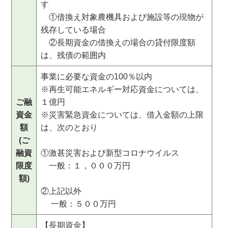
す
①借換え対象農機具および施設等の現物が
残存している場合
②長期資金の借換えの場合の貸付限度額
は、残債の範囲内
事業に必要な資金の100％以内
※再生可能エネルギー対応資金については、
ご融
１億円
資金
※災害緊急資金については、借入金額の上限
額
は、次のとおり
(ご
融資
①激甚災害および新型コロナウイルス
限度
一般：１，０００万円
額)
②上記以外
一般：５００万円
【長期資金】