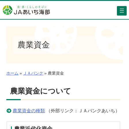
内
容
を
ス
キ
ッ
農業資金
プ
ホーム
»
ＪＡバンク
»
農業資金
農業資金について
農業資金の種類
（外部リンク：ＪＡバンクあいち）
農業近代化資金