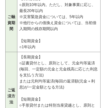
○原則10年以内。ただし、対象事業に応じ、
最長20年以内
ご融
※災害緊急資金については、5年以内
資期
※他行からの借換え資金については、当初借
間
入期間の残存期間以内
【短期資金】
○1年以内
【長期資金】
○証書貸付とし、原則として、元金均等返済
(毎回、一定額の元金と元金残高に応じた利息
を支払う方法)
または元利均等返済(毎回の返済額(元金＋利
息)が一定金額となる方法)
ご返
済方
【短期資金】
法
○手形貸付または特別当座貸越とし、原則と