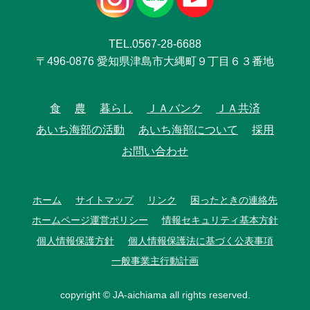
TEL.0567-28-6688
〒496-0876 愛知県津島市大縄町９丁目６３番地
食
農
暮らし
ＪＡバンク
ＪＡ共済
あいち海部の活動
あいち海部について
採用
お問い合わせ
ホーム
サイトマップ
リンク
困ったときの連絡先
ホームページ運営ポリシー
情報セキュリティ基本方針
個人情報保護方針
個人情報保護法に基づく公表事項
一般事業主行動計画
copyright © JA-aichiama all rights reserved.