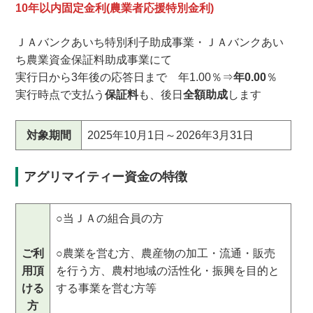
10年以内固定金利(農業者応援特別金利)
ＪＡバンクあいち特別利子助成事業・ＪＡバンクあい
ち農業資金保証料助成事業にて
実行日から3年後の応答日まで 年1.00％⇒
年0.00
％
実行時点で支払う
保証料
も、後日
全額助成
します
対象期間
2025年10月1日～2026年3月31日
アグリマイティー資金の特徴
○当ＪＡの組合員の方
ご利
○農業を営む方、農産物の加工・流通・販売
用頂
を行う方、農村地域の活性化・振興を目的と
ける
する事業を営む方等
方