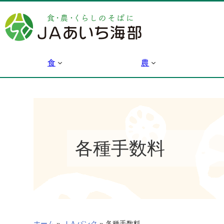
内
容
を
ス
キ
食
農
ッ
プ
各種手数料
ホーム
»
ＪＡバンク
»
各種手数料