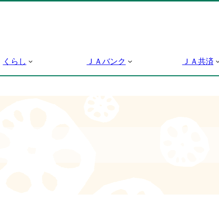
くらし
ＪＡバンク
ＪＡ共済