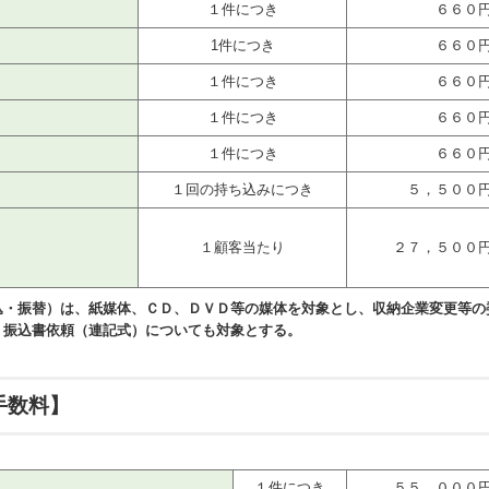
１件につき
６６０
1件につき
６６０
１件につき
６６０
１件につき
６６０
１件につき
６６０
１回の持ち込みにつき
５，５００
１顧客当たり
２７，５００
込・振替）は、紙媒体、ＣＤ、ＤＶＤ等の媒体を対象とし、収納企業変更等の
、振込書依頼（連記式）についても対象とする。
手数料】
数料
１件につき
５５，０００