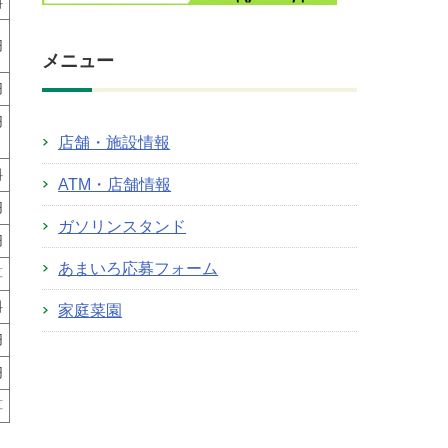
料
円
メニュー
円
円
店舗・施設情報
）
料
ATM・店舗情報
円
ガソリンスタンド
円
あまいろ応募フォーム
算
料
家庭菜園
円
円
算