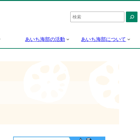
検
索
あいち海部の活動
あいち海部について